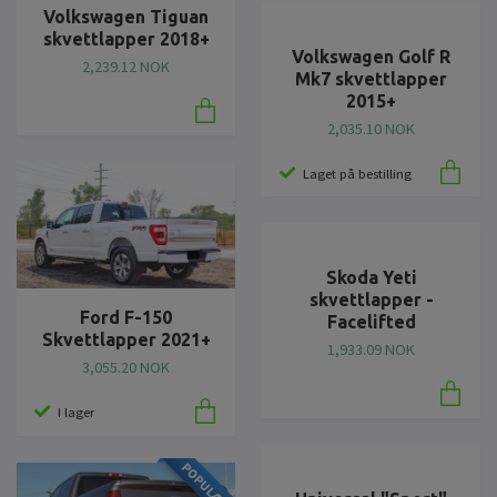
Volkswagen Tiguan
skvettlapper 2018+
Volkswagen Golf R
2,239.12 NOK
Mk7 skvettlapper
2015+
2,035.10 NOK
Laget på bestilling
Skoda Yeti
skvettlapper -
Ford F-150
Facelifted
Skvettlapper 2021+
1,933.09 NOK
3,055.20 NOK
I lager
POPULÆRE