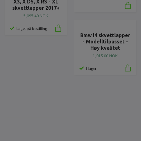
X3, X DS, X RS - XL
skvettlapper 2017+
5,095.40 NOK
Laget på bestilling
Bmw i4 skvettlapper
- Modelltilpasset -
Høy kvalitet
1,015.00 NOK
I lager