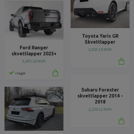
Toyota Yaris GR
Skvettlapper
Ford Ranger
2,035.10 NOK
skvettlapper 2023+
3,055.20 NOK
I lager
Subaru Forester
skvettlapper 2014 -
2018
2,239.12 NOK