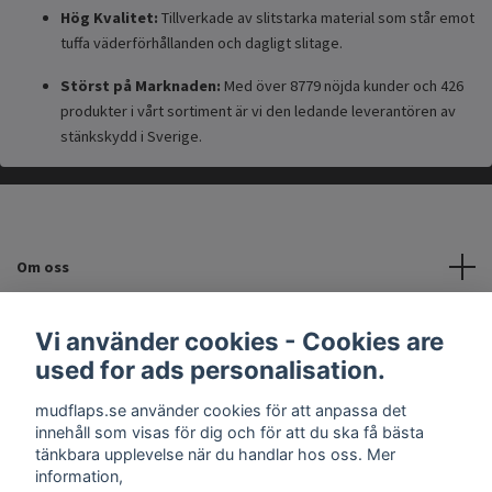
Hög Kvalitet:
Tillverkade av slitstarka material som står emot
tuffa väderförhållanden och dagligt slitage.
Störst på Marknaden:
Med över 8779 nöjda kunder och 426
produkter i vårt sortiment är vi den ledande leverantören av
stänkskydd i Sverige.
Om oss
Kundtjänst
Vi använder cookies - Cookies are
used for ads personalisation.
INFORMATION
mudflaps.se använder cookies för att anpassa det
innehåll som visas för dig och för att du ska få bästa
Sociala medier
tänkbara upplevelse när du handlar hos oss. Mer
information,