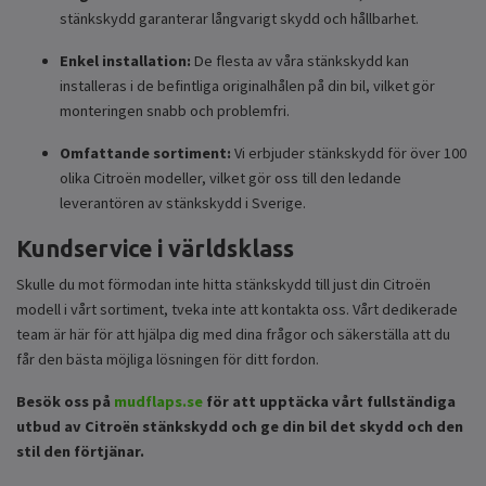
stänkskydd garanterar långvarigt skydd och hållbarhet.
Enkel installation:
De flesta av våra stänkskydd kan
installeras i de befintliga originalhålen på din bil, vilket gör
monteringen snabb och problemfri.
Omfattande sortiment:
Vi erbjuder stänkskydd för över 100
olika Citroën modeller, vilket gör oss till den ledande
leverantören av stänkskydd i Sverige.
Kundservice i världsklass
Skulle du mot förmodan inte hitta stänkskydd till just din Citroën
modell i vårt sortiment, tveka inte att kontakta oss. Vårt dedikerade
team är här för att hjälpa dig med dina frågor och säkerställa att du
får den bästa möjliga lösningen för ditt fordon.
Besök oss på
mudflaps.se
för att upptäcka vårt fullständiga
utbud av Citroën stänkskydd och ge din bil det skydd och den
stil den förtjänar.