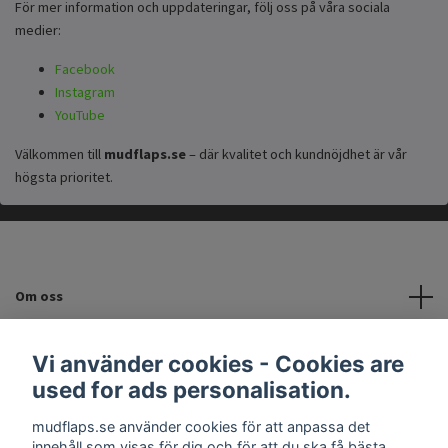
För mer information och uppdateringar, följ oss på våra sociala
medier:
Facebook
Instagram
YouTube
Välkommen till
mudflaps.se
– där kvalitet och kundnöjdhet är vår
högsta prioritet.
Om oss
Kundtjänst
Vi använder cookies - Cookies are
used for ads personalisation.
INFORMATION
mudflaps.se använder cookies för att anpassa det
innehåll som visas för dig och för att du ska få bästa