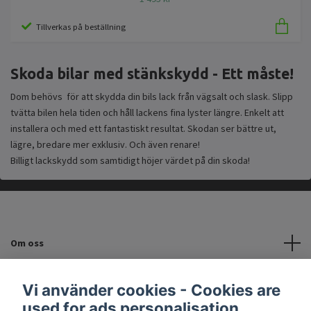
Tillverkas på beställning
Skoda bilar med stänkskydd - Ett måste!
Dom behövs för att skydda din bils lack från vägsalt och slask. Slipp
tvätta bilen hela tiden och håll lackens fina lyster längre. Enkelt att
installera och med ett fantastiskt resultat. Skodan ser bättre ut,
lägre, bredare mer exklusiv. Och även renare!
Billigt lackskydd som samtidigt höjer värdet på din skoda!
Om oss
Kundtjänst
Vi använder cookies - Cookies are
used for ads personalisation.