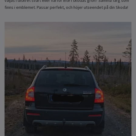
väljas i diskret svart eller varför inte i skodas grön? Samma färg som
finns i emblemet. Passar perfekt, och höjer utseendet på din Skoda!