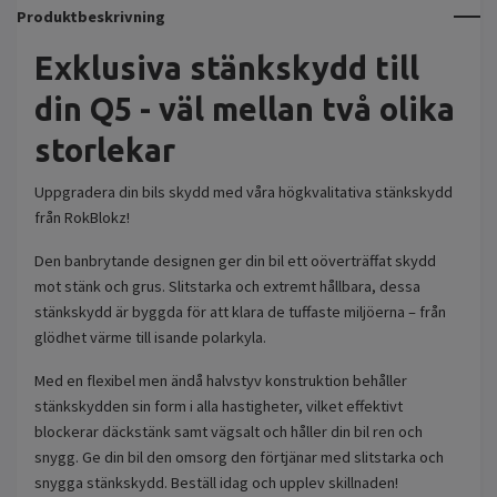
Produktbeskrivning
Exklusiva stänkskydd till
din Q5 - väl mellan två olika
storlekar
Uppgradera din bils skydd med våra högkvalitativa stänkskydd
från RokBlokz!
Den banbrytande designen ger din bil ett oöverträffat skydd
mot stänk och grus. Slitstarka och extremt hållbara, dessa
stänkskydd är byggda för att klara de tuffaste miljöerna – från
glödhet värme till isande polarkyla.
Med en flexibel men ändå halvstyv konstruktion behåller
stänkskydden sin form i alla hastigheter, vilket effektivt
blockerar däckstänk samt vägsalt och håller din bil ren och
snygg. Ge din bil den omsorg den förtjänar med slitstarka och
snygga stänkskydd. Beställ idag och upplev skillnaden!