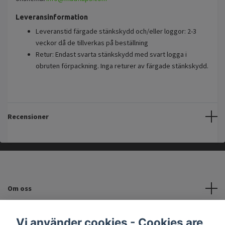
Leveransinformation
Leveranstid färgade stänkskydd och/eller loggor: 2-3
veckor då de tillverkas på beställning
Retur: Endast svarta stänkskydd med svart logga i
obruten förpackning. Inga returer av färgade stänkskydd.
Recensioner
Om oss
Kundtjänst
Vi använder cookies - Cookies are