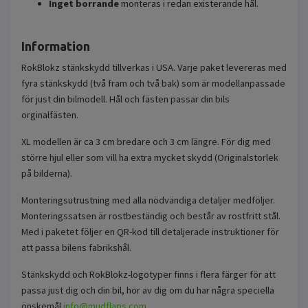
Inget borrande
monteras i redan existerande hål.
Information
RokBlokz stänkskydd tillverkas i USA. Varje paket levereras med
fyra stänkskydd (två fram och två bak) som är modellanpassade
för just din bilmodell. Hål och fästen passar din bils
orginalfästen.
XL modellen är ca 3 cm bredare och 3 cm längre. För dig med
större hjul eller som vill ha extra mycket skydd (Originalstorlek
på bilderna).
Monteringsutrustning med alla nödvändiga detaljer medföljer.
Monteringssatsen är rostbeständig och består av rostfritt stål.
Med i paketet följer en QR-kod till detaljerade instruktioner för
att passa bilens fabrikshål.
Stänkskydd och RokBlokz-logotyper finns i flera färger för att
passa just dig och din bil, hör av dig om du har några speciella
önskemål
info@mudflaps.com