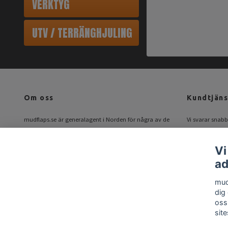
VERKTYG
UTV / TERRÄNGHJULING
Om oss
Kundtjäns
mudflaps.se är generalagent i Norden för några av de
Vi svarar snabbt
största tillverkarna av modellanpassade stänkskydd.
Mail:
info@mud
Hos oss hittar du alla de bästa märkena på samma
Vi
ställe!
ad
mud
dig
oss
site