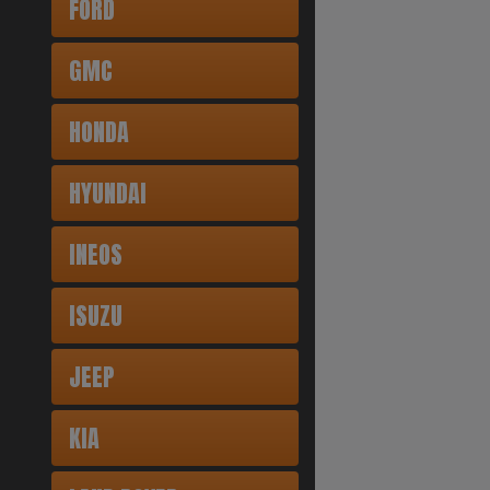
FORD
GMC
HONDA
HYUNDAI
INEOS
ISUZU
JEEP
KIA