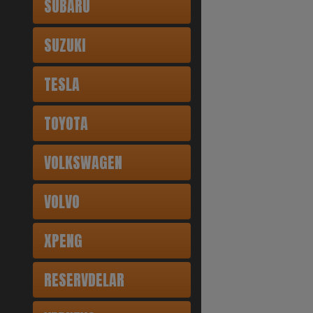
SUBARU
SUZUKI
TESLA
TOYOTA
VOLKSWAGEN
VOLVO
XPENG
RESERVDELAR