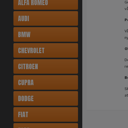
ALFA ROMEO
Ge
v
AUDI
P
Vå
BMW
n
CHEVROLET
O
De
CITROEN
r
B
CUPRA
S
at
DODGE
FIAT