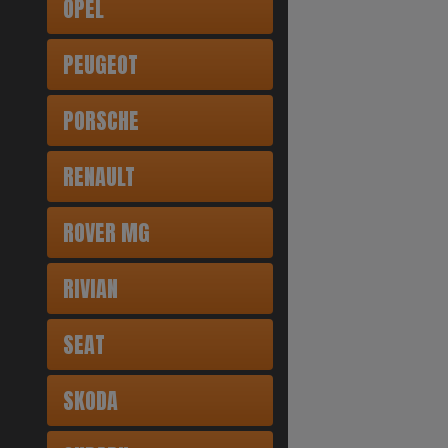
OPEL
PEUGEOT
PORSCHE
RENAULT
ROVER MG
RIVIAN
SEAT
SKODA