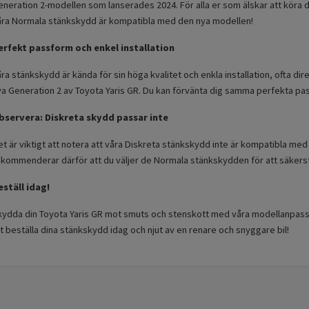
neration 2-modellen som lanserades 2024. För alla er som älskar att köra de
åra Normala stänkskydd är kompatibla med den nya modellen!
erfekt passform och enkel installation
ra stänkskydd är kända för sin höga kvalitet och enkla installation, ofta dire
ya Generation 2 av Toyota Yaris GR. Du kan förvänta dig samma perfekta pa
bservera: Diskreta skydd passar inte
t är viktigt att notera att våra Diskreta stänkskydd inte är kompatibla me
ekommenderar därför att du väljer de Normala stänkskydden för att säkerst
eställ idag!
kydda din Toyota Yaris GR mot smuts och stenskott med våra modellanpas
t beställa dina stänkskydd idag och njut av en renare och snyggare bil!