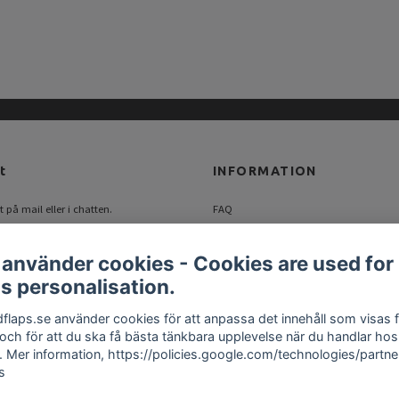
t
INFORMATION
 på mail eller i chatten.
FAQ
flaps.se
Blogg
 använder cookies - Cookies are used for
Om oss
s personalisation.
Kontakt
Köpvillkor
flaps.se använder cookies för att anpassa det innehåll som visas 
Returer
 och för att du ska få bästa tänkbara upplevelse när du handlar hos
. Mer information, https://policies.google.com/technologies/partne
s