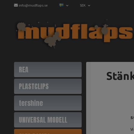
info@mudflaps.se
SEK
REA
Stänk
PLASTCLIPS
tershine
UNIVERSAL MODELL
S
V