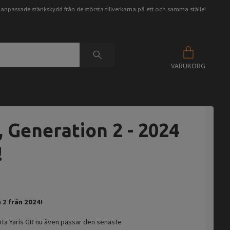
anpassade stänkskydd från de största tillverkarna på ett och samma ställe!
VARUKORG
, Generation 2 - 2024
!
 2 från 2024!
ota Yaris GR nu även passar den senaste