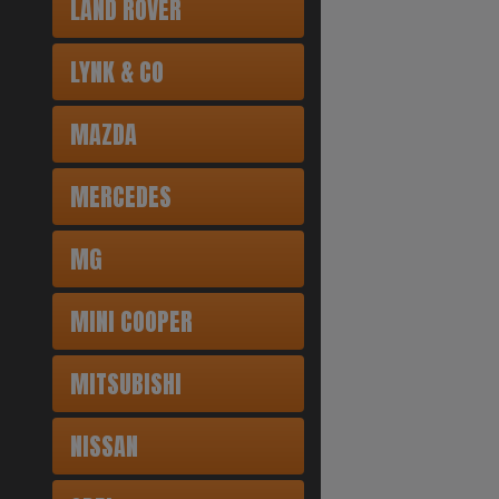
LAND ROVER
LYNK & CO
MAZDA
MERCEDES
MG
MINI COOPER
MITSUBISHI
NISSAN