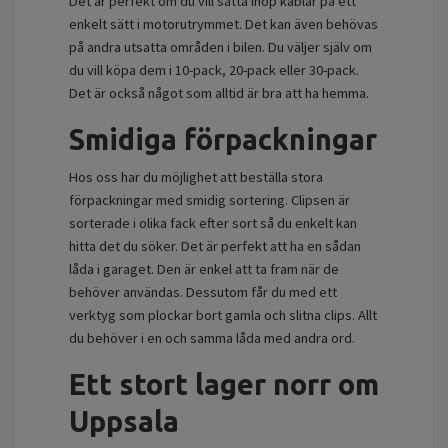
Det är perfekt om du vill sätta ihop kablar på ett
enkelt sätt i motorutrymmet. Det kan även behövas
på andra utsatta områden i bilen. Du väljer själv om
du vill köpa dem i 10-pack, 20-pack eller 30-pack.
Det är också något som alltid är bra att ha hemma.
Smidiga förpackningar
Hos oss har du möjlighet att beställa stora
förpackningar med smidig sortering. Clipsen är
sorterade i olika fack efter sort så du enkelt kan
hitta det du söker. Det är perfekt att ha en sådan
låda i garaget. Den är enkel att ta fram när de
behöver användas. Dessutom får du med ett
verktyg som plockar bort gamla och slitna clips. Allt
du behöver i en och samma låda med andra ord.
Ett stort lager norr om
Uppsala