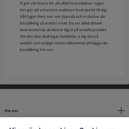
Vi gör vårt bästa för att alltid ha produkter i lager.
Det gör att vi kan lova snabbare leveranstid till dig.
Vårt lager finns norr om Uppsala och vi skickar din
beställning så snabbt vi kan. Du ser alltid aktuell
leveranstid när du klickar dig in på enskild produkt.
Om det sker ändringar meddelar vi dig det så
snabbt som möjligt. Varmt välkommen att lägga din
beställning hos oss.
Om oss
Kundtjänst