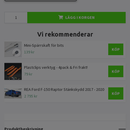
LÄGG I KORGEN
Vi rekommenderar
Mini-Spärrskaft för bits
KÖP
139 kr
Plastclips verktyg - 4pack & Fri frakt!
KÖP
79 kr
REA Ford F-150 Raptor Stänkskydd 2017 - 2020
KÖP
2 795 kr
Produktbeskrivning