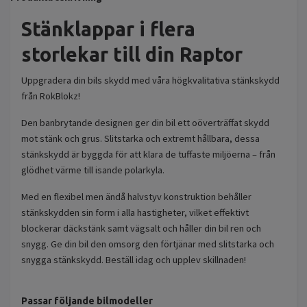
Stänklappar i flera
storlekar till din Raptor
Uppgradera din bils skydd med våra högkvalitativa stänkskydd
från RokBlokz!
Den banbrytande designen ger din bil ett oöverträffat skydd
mot stänk och grus. Slitstarka och extremt hållbara, dessa
stänkskydd är byggda för att klara de tuffaste miljöerna – från
glödhet värme till isande polarkyla.
Med en flexibel men ändå halvstyv konstruktion behåller
stänkskydden sin form i alla hastigheter, vilket effektivt
blockerar däckstänk samt vägsalt och håller din bil ren och
snygg. Ge din bil den omsorg den förtjänar med slitstarka och
snygga stänkskydd. Beställ idag och upplev skillnaden!
Passar följande bilmodeller