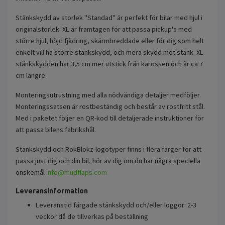
Stänkskydd av storlek "Standad" är perfekt för bilar med hjul i
originalstorlek. XL är framtagen för att passa pickup's med
större hjul, höjd fjädring, skärmbreddade eller för dig som helt
enkelt vill ha större stänkskydd, och mera skydd mot stänk. XL
stänkskydden har 3,5 cm mer utstick från karossen och är ca 7
cm längre.
Monteringsutrustning med alla nödvändiga detaljer medföljer.
Monteringssatsen är rostbeständig och består av rostfritt stål.
Med i paketet följer en QR-kod till detaljerade instruktioner för
att passa bilens fabrikshål.
Stänkskydd och RokBlokz-logotyper finns i flera färger för att
passa just dig och din bil, hör av dig om du har några speciella
önskemål
info@mudflaps.com
Leveransinformation
Leveranstid färgade stänkskydd och/eller loggor: 2-3
veckor då de tillverkas på beställning