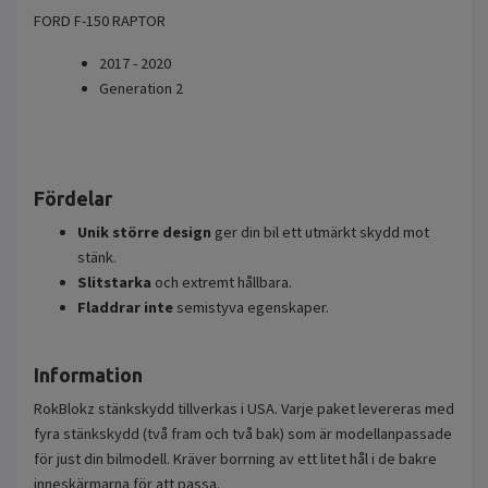
FORD F-150 RAPTOR
2017 - 2020
Generation 2
Fördelar
Unik större design
ger din bil ett utmärkt skydd mot
stänk.
Slitstarka
och extremt hållbara.
Fladdrar inte
semistyva egenskaper.
Information
RokBlokz stänkskydd tillverkas i USA. Varje paket levereras med
fyra stänkskydd (två fram och två bak) som är modellanpassade
för just din bilmodell. Kräver borrning av ett litet hål i de bakre
inneskärmarna för att passa.