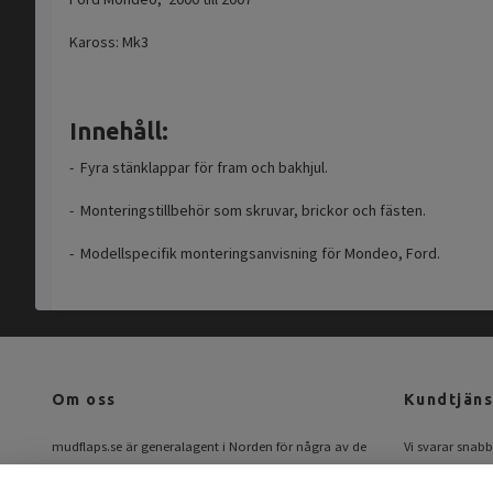
Kaross: Mk3
Innehåll:
- Fyra stänklappar för fram och bakhjul.
- Monteringstillbehör som skruvar, brickor och fästen.
- Modellspecifik monteringsanvisning för Mondeo, Ford.
Om oss
Kundtjäns
mudflaps.se är generalagent i Norden för några av de
Vi svarar snabbt
största tillverkarna av modellanpassade stänkskydd.
Mail:
info@mud
Hos oss hittar du alla de bästa märkena på samma