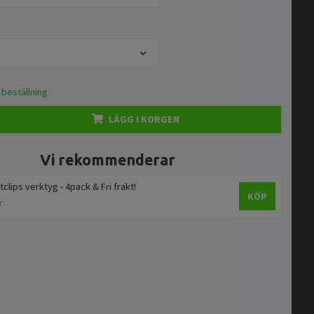
 beställning
LÄGG I KORGEN
Vi rekommenderar
tclips verktyg - 4pack & Fri frakt!
KÖP
r