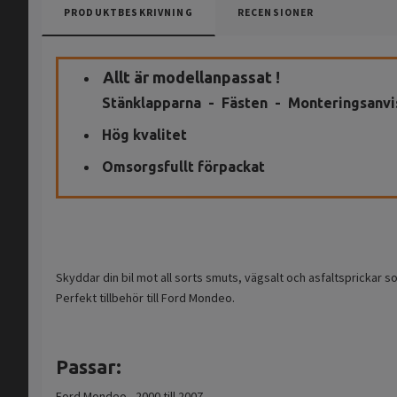
PRODUKTBESKRIVNING
RECENSIONER
Allt är modellanpassat !
Stänklapparna - Fästen - Monteringsanvi
Hög kvalitet
Omsorgsfullt förpackat
Skyddar din bil mot all sorts smuts, vägsalt och asfaltsprickar s
Perfekt tillbehör till Ford Mondeo.
Passar:
Ford Mondeo, 2000 till 2007