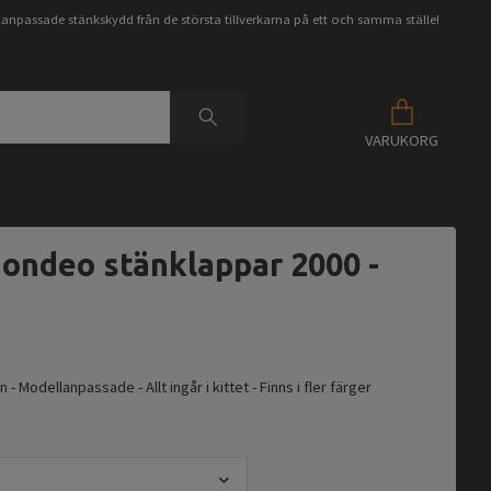
anpassade stänkskydd från de största tillverkarna på ett och samma ställe!
VARUKORG
ondeo stänklappar 2000 -
n - Modellanpassade - Allt ingår i kittet - Finns i fler färger