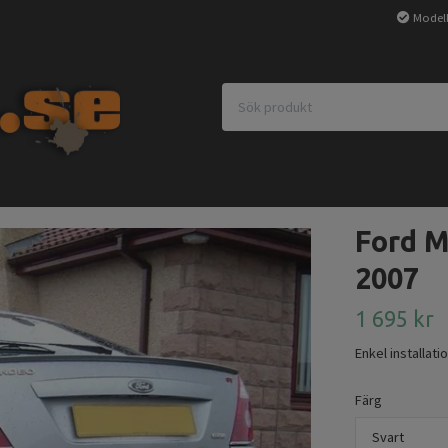
Modell
Ford M
2007
1 695 kr
Enkel installatio
Färg
Svart