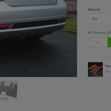
Material
Pvc
Tillverkas på
Plas
79 k