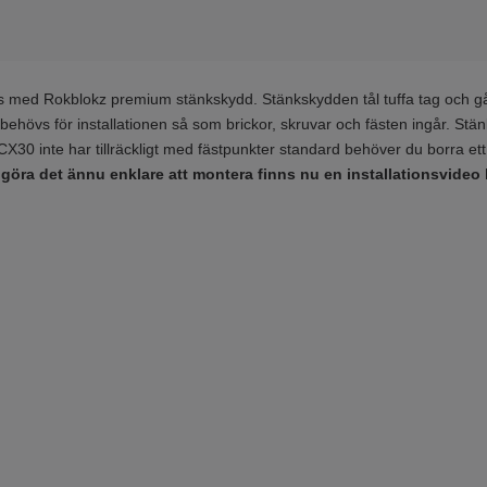
med Rokblokz premium stänkskydd. Stänkskydden tål tuffa tag och går
om behövs för installationen så som brickor, skruvar och fästen ingår. S
 CX30 inte har tillräckligt med fästpunkter standard behöver du borra ett
 göra det ännu enklare att montera finns nu en installationsvideo