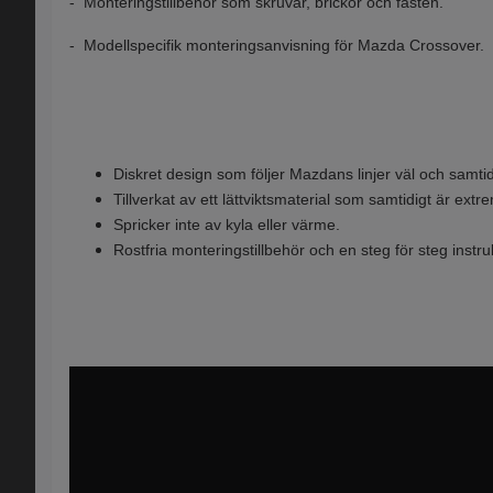
- Monteringstillbehör som skruvar, brickor och fästen.
- Modellspecifik monteringsanvisning för Mazda Crossover.
Diskret design som följer Mazdans linjer väl och samti
Tillverkat av ett lättviktsmaterial som samtidigt är ex
Spricker inte av kyla eller värme.
Rostfria monteringstillbehör och en steg för steg instru