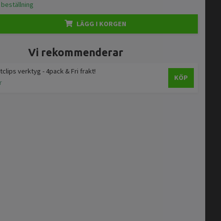
 beställning
LÄGG I KORGEN
Vi rekommenderar
tclips verktyg - 4pack & Fri frakt!
KÖP
r