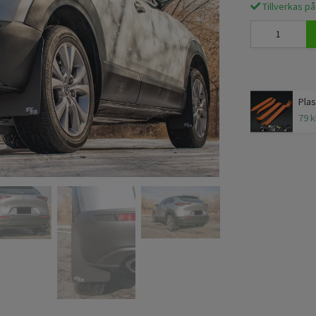
Tillverkas på
Plas
79 k