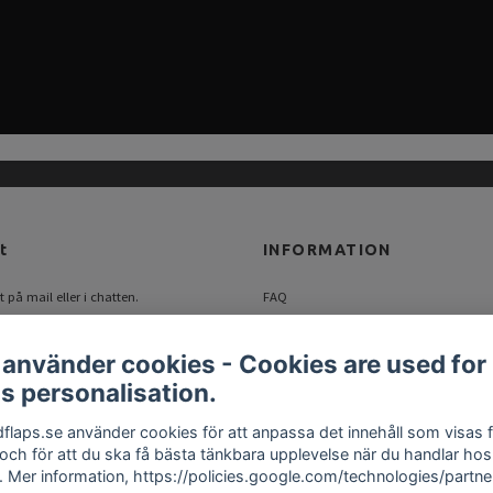
t
INFORMATION
 på mail eller i chatten.
FAQ
flaps.se
Blogg
 använder cookies - Cookies are used for
Om oss
s personalisation.
Kontakt
Köpvillkor
flaps.se använder cookies för att anpassa det innehåll som visas 
Returer
 och för att du ska få bästa tänkbara upplevelse när du handlar hos
. Mer information, https://policies.google.com/technologies/partne