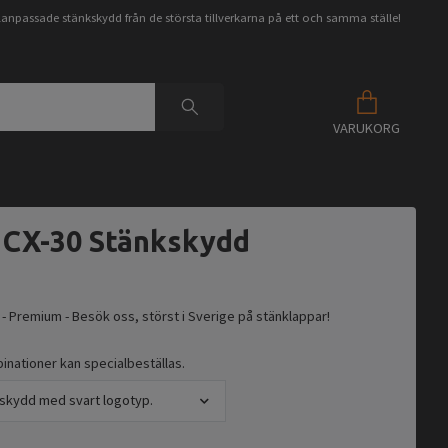
anpassade stänkskydd från de största tillverkarna på ett och samma ställe!
VARUKORG
 CX-30 Stänkskydd
 - Premium - Besök oss, störst i Sverige på stänklappar!
nationer kan specialbeställas.
skydd med svart logotyp.