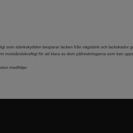
digt som stänkskydden besparar lacken från vägstänk och lackskador ger 
tremt motståndskraftigt för att klara av dom påfrestningarna som kan upps
ktion medföljer.