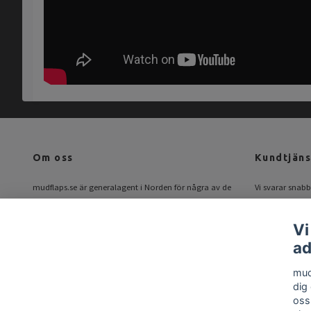
Om oss
Kundtjäns
mudflaps.se är generalagent i Norden för några av de
Vi svarar snabbt
största tillverkarna av modellanpassade stänkskydd.
Mail:
info@mud
Hos oss hittar du alla de bästa märkena på samma
Vi
ställe!
ad
mud
dig
oss