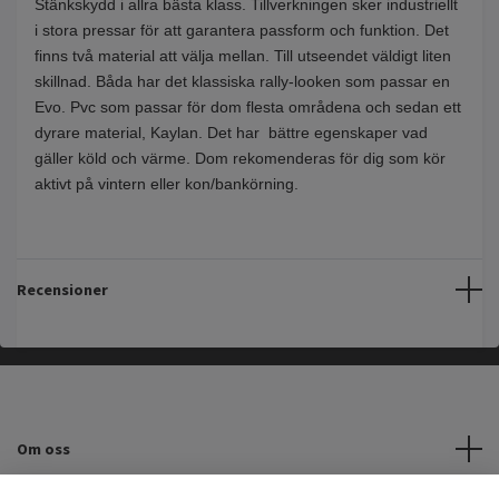
Stänkskydd i allra bästa klass. Tillverkningen sker industriellt
i stora pressar för att garantera passform och funktion. Det
finns två material att välja mellan. Till utseendet väldigt liten
skillnad. Båda har det klassiska rally-looken som passar en
Evo. Pvc som passar för dom flesta områdena och sedan ett
dyrare material, Kaylan. Det har bättre egenskaper vad
gäller köld och värme. Dom rekomenderas för dig som kör
aktivt på vintern eller kon/bankörning.
Recensioner
Om oss