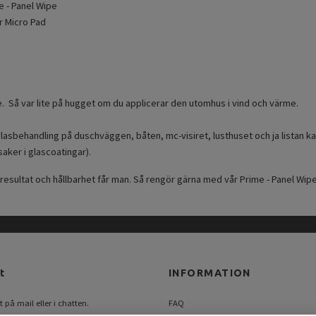
e - Panel Wipe
r Micro Pad
 Så var lite på hugget om du applicerar den utomhus i vind och värme.
asbehandling på duschväggen, båten, mc-visiret, lusthuset och ja listan kan
saker i glascoatingar).
 resultat och hållbarhet får man. Så rengör gärna med vår Prime - Panel Wip
t
INFORMATION
 på mail eller i chatten.
FAQ