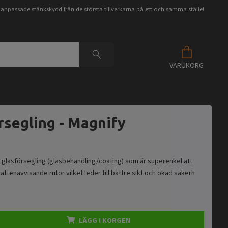
anpassade stänkskydd från de största tillverkarna på ett och samma ställe!
VARUKORG
rsegling - Magnify
 glasförsegling (glasbehandling/coating) som är superenkel att
attenavvisande rutor vilket leder till bättre sikt och ökad säkerh
LÄGG I KORGEN