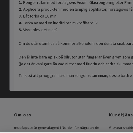
1.
Rengör rutan med förslagsvis Vison - Glasrengöring eller Prim
2.
Applicera produkten med en lämplig applikator, förslagsvis få
3.
Låt torka ca 10 min
4.
Torka av med en luddfri ren mikrofiberduk
5.
Visst blev det nice?
Om du står utomhus så kommer alkoholen i den dunsta snabbare.
Den är inte bara episk på bilrutor utan fungerar även grym som gl
(ja det är vanligare än vad ni tror med fluorin och andra skumma 
Tänk på att ju noggrannare man rengör rutan innan, desto bättre
Om oss
Kundtjäns
mudflaps.se är generalagent i Norden för några av de
Vi svarar snabbt