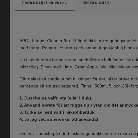
PRODUKTBESKRIVNING
RECENSIONER
APC - Interior Cleaner är ett högeffektivt allrengöringsmedel
med mera. Rengör i ett drag och lämnar ingen jobbig hinna ef
Nu i uppdaterad formula som innehåller en helt fantastisk od
missnöjd). Finns med Lime, Grönt Äpple, Viol eller Melon som 
Går galant att späda ut om ni känner för det, ni får prova er 
beroende på smutsighetsgrad. Finns i 500ml, 5l och 25l -för
1. Duscha på valfri yta (eller i duk)
2. Använd borste för att rugga upp ytan om det är mycket
3. Torka av med valfri mikrofiberduk
4. Ja jag vet, superenkel att använda!
Om ni vill boosta på odörblockerings-funktionen lite extra så p