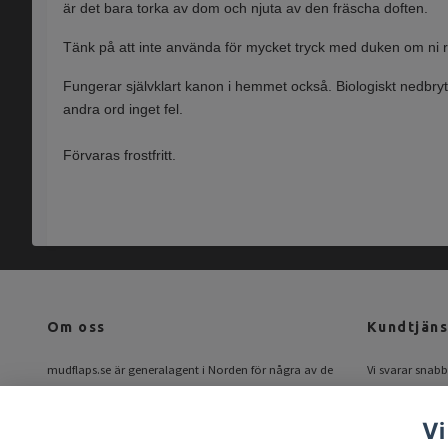
är det bara torka av dom och njuta av den fräscha doften.
Tänk på att inte använda för mycket tryck med duken om ni reng
Fungerar självklart kanon i hemmet också. Biologiskt nedbry
andra ord inget fel.
Förvaras frostfritt.
Om oss
Kundtjäns
mudflaps.se är generalagent i Norden för några av de
Vi svarar snabbt
största tillverkarna av modellanpassade stänkskydd.
Mail:
info@mud
Hos oss hittar du alla de bästa märkena på samma
Vi
ställe!