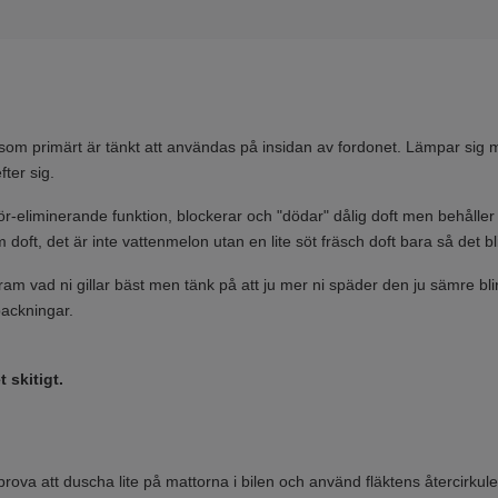
 som primärt är tänkt att användas på insidan av fordonet. Lämpar sig my
ter sig.
ör-eliminerande funktion, blockerar och "dödar" dålig doft men behåller
doft, det är inte vattenmelon utan en lite söt fräsch doft bara så det bl
fram vad ni gillar bäst men tänk på att ju mer ni späder den ju sämre bl
packningar.
 skitigt.
rova att duscha lite på mattorna i bilen och använd fläktens återcirkulera