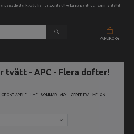
anpassade stänkskydd från de största tillverkarna på ett och samma ställe!
VARUKORG
r tvätt - APC - Flera dofter!
 GRÖNT ÄPPLE - LIME - SOMMAR - VIOL - CEDERTRÄ - MELON