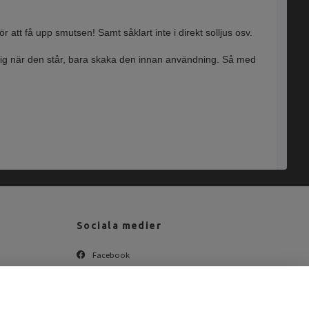
 att få upp smutsen! Samt såklart inte i direkt solljus osv.
mlig när den står, bara skaka den innan användning. Så med
Sociala medier
Facebook
Instagram
YouTube