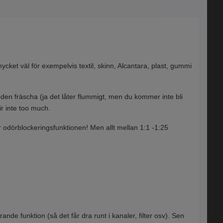
cket väl för exempelvis textil, skinn, Alcantara, plast, gummi
 den fräscha (ja det låter flummigt, men du kommer inte bli
ir inte too much.
ir odörblockeringsfunktionen! Men allt mellan 1:1 -1:25
nde funktion (så det får dra runt i kanaler, filter osv). Sen