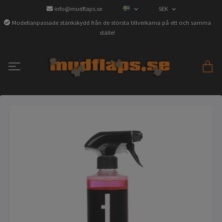
info@mudflaps.se
SEK
Modellanpassade stänkskydd från de största tillverkarna på ett och samma
ställe!