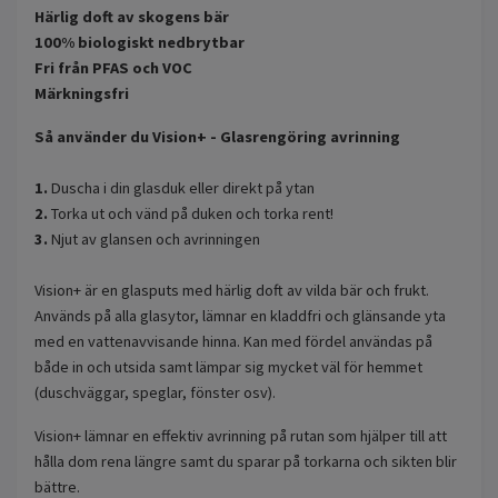
Härlig doft av skogens bär
100% biologiskt nedbrytbar
Fri från PFAS och VOC
Märkningsfri
Så använder du Vision+ - Glasrengöring avrinning
1.
Duscha i din glasduk eller direkt på ytan
2.
Torka ut och vänd på duken och torka rent!
3.
Njut av glansen och avrinningen
Vision+ är en glasputs med härlig doft av vilda bär och frukt.
Används på alla glasytor, lämnar en kladdfri och glänsande yta
med en vattenavvisande hinna. Kan med fördel användas på
både in och utsida samt lämpar sig mycket väl för hemmet
(duschväggar, speglar, fönster osv).
Vision+ lämnar en effektiv avrinning på rutan som hjälper till att
hålla dom rena längre samt du sparar på torkarna och sikten blir
bättre.