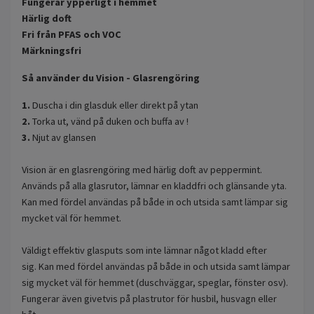
Fungerar ypperligt i hemmet
Härlig doft
Fri från PFAS och VOC
Märkningsfri
Så använder du Vision - Glasrengöring
1.
Duscha i din glasduk eller direkt på ytan
2.
Torka ut, vänd på duken och buffa av !
3.
Njut av glansen
Vision är en glasrengöring med härlig doft av peppermint.
Används på alla glasrutor, lämnar en kladdfri och glänsande yta.
Kan med fördel användas på både in och utsida samt lämpar sig
mycket väl för hemmet.
Väldigt effektiv glasputs som inte lämnar något kladd efter
sig.
Kan med fördel användas på både in och utsida samt lämpar
sig mycket väl för hemmet (duschväggar, speglar, fönster osv).
Fungerar även givetvis på plastrutor för husbil, husvagn eller