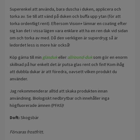
Superenkel att använda, bara duscha i duken, applicera och
torka av. Se till att vänd på duken och buffa upp ytan (för att
torka ordentligt rent). Eftersom Vision+ lämnar en coating efter
sig kan det i vissa lägen vara enklare att ha en ren duk vid sidan
om och torka av med. Då den verkligen är superdryg så är
ledordet less is more här också!
Köp gärna till min
glasduk
eller
allround-duk
som gör en enorm
skillnad på hur enkelt det är putsa glas rent och fint! Kom ihåg
att dubbla dukar är att föredra, oavsett vilken produkt du
använder.
Jag rekommenderar alltid att skaka produkten innan
användning. Biologiskt nedbrytbar och innehåller inga
högfluorerade ämnen (PFAS)!
Doft:
Skogsbär
Förvaras frostfritt.