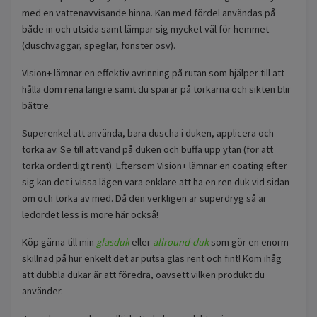
med en vattenavvisande hinna. Kan med fördel användas på
både in och utsida samt lämpar sig mycket väl för hemmet
(duschväggar, speglar, fönster osv).
Vision+ lämnar en effektiv avrinning på rutan som hjälper till att
hålla dom rena längre samt du sparar på torkarna och sikten blir
bättre.
Superenkel att använda, bara duscha i duken, applicera och
torka av. Se till att vänd på duken och buffa upp ytan (för att
torka ordentligt rent). Eftersom Vision+ lämnar en coating efter
sig kan det i vissa lägen vara enklare att ha en ren duk vid sidan
om och torka av med. Då den verkligen är superdryg så är
ledordet less is more här också!
Köp gärna till min
glasduk
eller
allround-duk
som gör en enorm
skillnad på hur enkelt det är putsa glas rent och fint! Kom ihåg
att dubbla dukar är att föredra, oavsett vilken produkt du
använder.