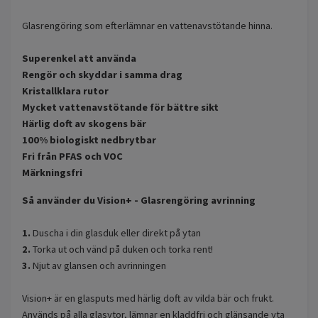
Glasrengöring som efterlämnar en vattenavstötande hinna.
Superenkel att använda
Rengör och skyddar i samma drag
Kristallklara rutor
Mycket vattenavstötande för bättre sikt
Härlig doft av skogens bär
100% biologiskt nedbrytbar
Fri från PFAS och VOC
Märkningsfri
Så använder du Vision+ - Glasrengöring avrinning
1.
Duscha i din glasduk eller direkt på ytan
2.
Torka ut och vänd på duken och torka rent!
3.
Njut av glansen och avrinningen
Vision+ är en glasputs med härlig doft av vilda bär och frukt.
Används på alla glasytor, lämnar en kladdfri och glänsande yta