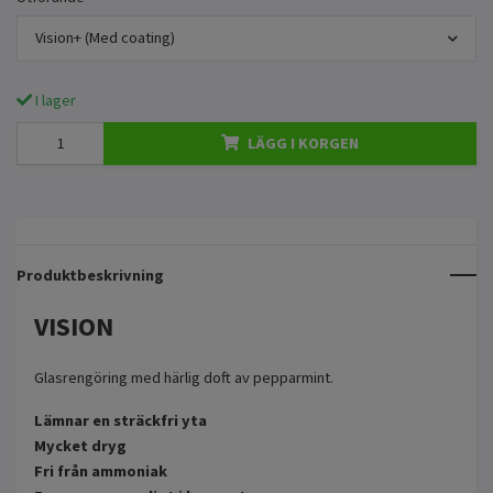
Vision+ (Med coating)
I lager
LÄGG I KORGEN
Produktbeskrivning
VISION
Glasrengöring med härlig doft av pepparmint.
Lämnar en sträckfri yta
Mycket dryg
Fri från ammoniak