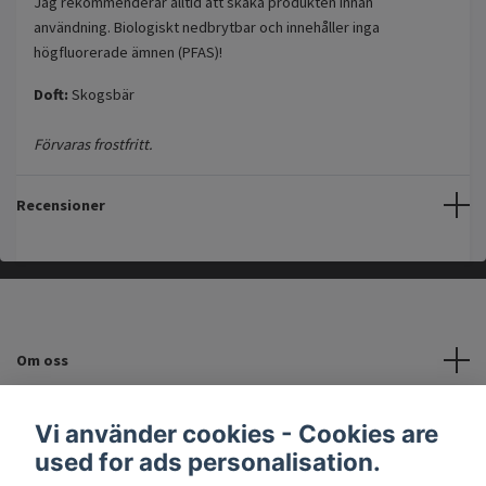
Jag rekommenderar alltid att skaka produkten innan
användning. Biologiskt nedbrytbar och innehåller inga
högfluorerade ämnen (PFAS)!
Doft:
Skogsbär
Förvaras frostfritt.
Recensioner
Om oss
Kundtjänst
Vi använder cookies - Cookies are
used for ads personalisation.
INFORMATION