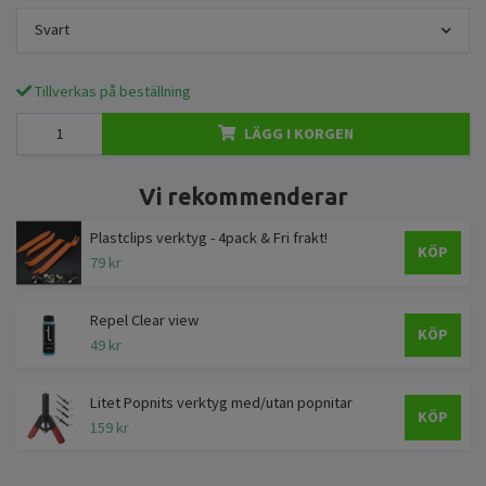
Svart
Tillverkas på beställning
LÄGG I KORGEN
Vi rekommenderar
Plastclips verktyg - 4pack & Fri frakt!
KÖP
79 kr
Repel Clear view
KÖP
49 kr
Litet Popnits verktyg med/utan popnitar
KÖP
159 kr