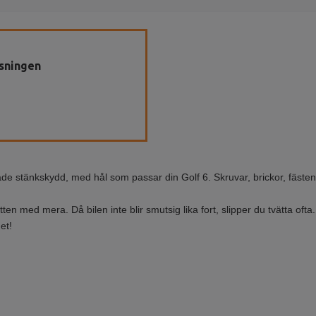
sningen
ade stänkskydd, med hål som passar din Golf 6. Skruvar, brickor, fäste
ten med mera. Då bilen inte blir smutsig lika fort, slipper du tvätta ofta
det!