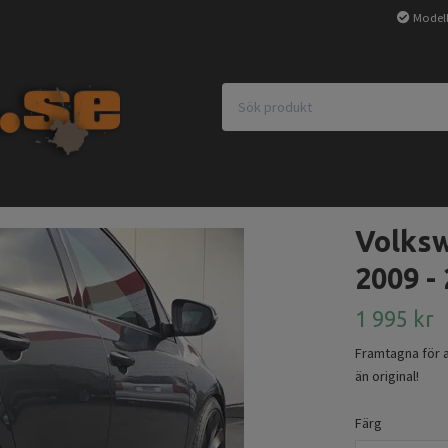
Modell
Volksw
2009 -
1 995 kr
Framtagna för at
än original!
Färg