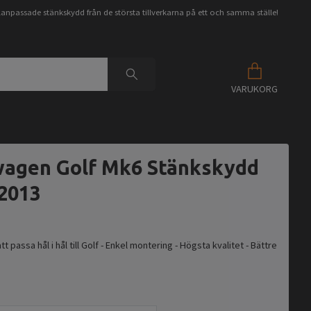
anpassade stänkskydd från de största tillverkarna på ett och samma ställe!
VARUKORG
agen Golf Mk6 Stänkskydd
 2013
t passa hål i hål till Golf - Enkel montering - Högsta kvalitet - Bättre