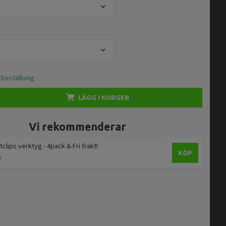
 beställning
LÄGG I KORGEN
Vi rekommenderar
tclips verktyg - 4pack & Fri frakt!
KÖP
r