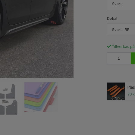
Svart
Dekal
Svart - RB
Tillverkas på
Plas
79 k