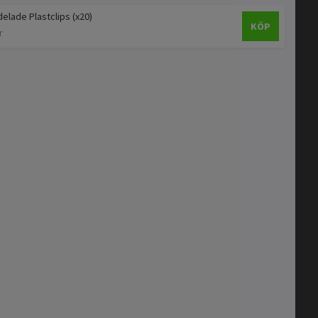
elade Plastclips (x20)
KÖP
r