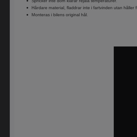
Spricker inte dom klarar rejäla temperaturer.
Hårdare material, fladdrar inte i fartvinden utan håller
Monteras i bilens original hål.