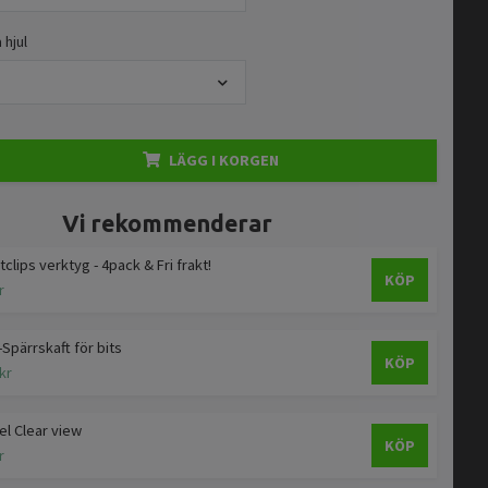
 hjul
LÄGG I KORGEN
Vi rekommenderar
tclips verktyg - 4pack & Fri frakt!
KÖP
r
-Spärrskaft för bits
KÖP
kr
l Clear view
KÖP
r