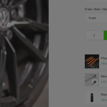
Fram / Bak / Alla
Fram
Plas
79 k
Mini
139 
Repe
49 k