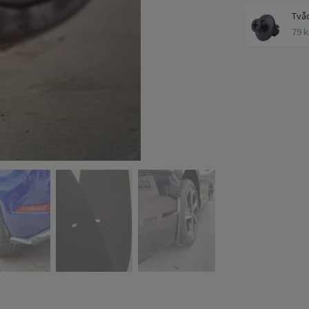
Tvåd
79 k