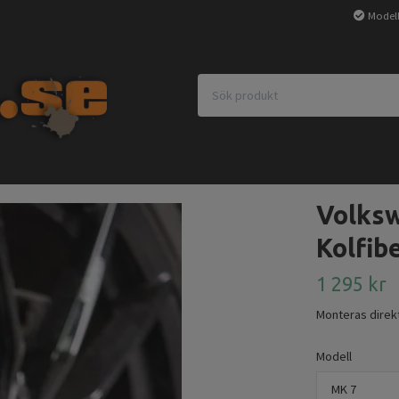
Modell
Volksw
Kolfib
1 295 kr
Monteras direkt 
Modell
MK 7