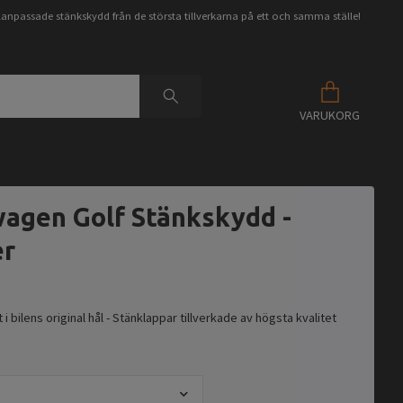
anpassade stänkskydd från de största tillverkarna på ett och samma ställe!
VARUKORG
agen Golf Stänkskydd -
er
i bilens original hål - Stänklappar tillverkade av högsta kvalitet