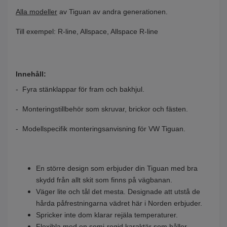
Alla modeller
av Tiguan av andra generationen.
Till exempel: R-line, Allspace, Allspace R-line
Innehåll:
- Fyra stänklappar för fram och bakhjul.
- Monteringstillbehör som skruvar, brickor och fästen.
- Modellspecifik monteringsanvisning för VW Tiguan.
En större design som erbjuder din Tiguan med bra
skydd från allt skit som finns på vägbanan.
Väger lite och tål det mesta. Designade att utstå de
hårda påfrestningarna vädret här i Norden erbjuder.
Spricker inte dom klarar rejäla temperaturer.
Flexibla med en semi-regid karaktär som håller