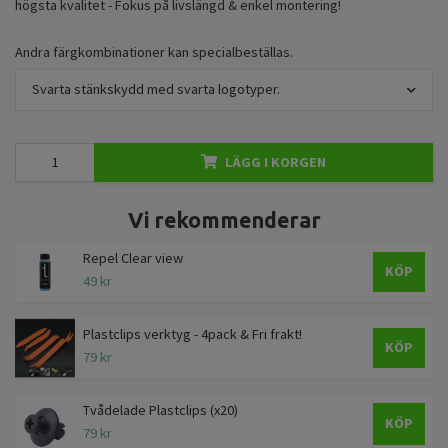
högsta kvalitet - Fokus på livslängd & enkel montering!
Andra färgkombinationer kan specialbeställas.
Svarta stänkskydd med svarta logotyper.
LÄGG I KORGEN
Vi rekommenderar
Repel Clear view
KÖP
49 kr
Plastclips verktyg - 4pack & Fri frakt!
KÖP
79 kr
Tvådelade Plastclips (x20)
KÖP
79 kr